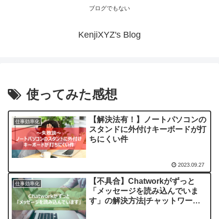
ブログでもない
KenjiXYZ's Blog
使ってみた感想
【解決法有！】ノートパソコンの
仕事効率化
スタンドに外付けキーボードが打
ちにくい件
2023.09.27
【不具合】Chatworkがずっと
仕事効率化
「メッセージを読み込んでいま
す」の解決方法|チャットワーク
の代替ツールも紹介