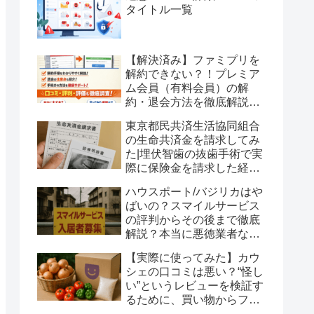
タイトル一覧
【解決済み】ファミプリを
解約できない？！プレミア
ム会員（有料会員）の解
約・退会方法を徹底解説！
口コミ・評判・評価も徹底
東京都民共済生活協同組合
調査！
の生命共済金を請求してみ
た|埋伏智歯の抜歯手術で実
際に保険金を請求した経験
談
ハウスポート/バジリカはや
ばいの？スマイルサービス
の評判からその後まで徹底
解説？本当に悪徳業者なの
か？いわゆる貧困ビジネス
【実際に使ってみた】カウ
の是非に考えを巡らせてみ
シェの口コミは悪い？“怪し
ました
い”というレビューを検証す
るために、買い物からファ
ームゲーム、友達招待まで