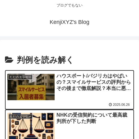
ブログでもない
KenjiXYZ's Blog
判例を読み解く
ハウスポート/バジリカはやばい
ただのエッセー
の？スマイルサービスの評判から
その後まで徹底解説？本当に悪徳
業者なのか？いわゆる貧困ビジネ
スの是非に考えを巡らせてみまし
2025.06.26
た
NHKの受信契約について最高裁
ただのエッセー
判所が下した判断