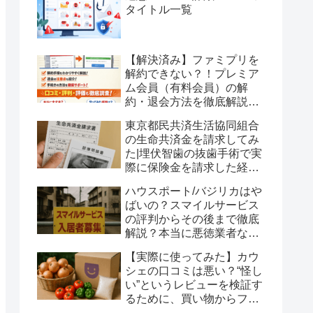
タイトル一覧
【解決済み】ファミプリを
解約できない？！プレミア
ム会員（有料会員）の解
約・退会方法を徹底解説！
口コミ・評判・評価も徹底
東京都民共済生活協同組合
調査！
の生命共済金を請求してみ
た|埋伏智歯の抜歯手術で実
際に保険金を請求した経験
談
ハウスポート/バジリカはや
ばいの？スマイルサービス
の評判からその後まで徹底
解説？本当に悪徳業者なの
か？いわゆる貧困ビジネス
【実際に使ってみた】カウ
の是非に考えを巡らせてみ
シェの口コミは悪い？“怪し
ました
い”というレビューを検証す
るために、買い物からファ
ームゲーム、友達招待まで