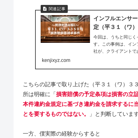
インフルエンサー
定（平３１（ワ）
今回は、うちと同じく
す。この事例は、イン
社が、クライアントで
１（ワ）３３５０号事..
kenjixyz.com
こちらの記事で取り上げた（平３１（ワ）３
所は明確に「
損害賠償の予定条項は損害の立
本件違約金規定に基づき違約金を請求するに
とを要するものではない。
」と判断していま
一方、僕実際の経験からすると