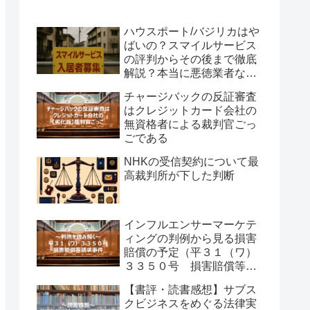
裏技や仕組み・評判を徹底
解説！知恵袋の情報もまと
ハウスポート/バジリカはや
めてみる！
ばいの？スマイルサービス
の評判からその後まで徹底
解説？本当に悪徳業者なの
か？いわゆる貧困ビジネス
チャージバックの反証審査
の是非に考えを巡らせてみ
はクレジットカード会社の
ました
無資格者による裁判官ごっ
ごである
NHKの受信契約について最
高裁判所が下した判断
インフルエンサーマーケテ
ィングの判例から見る損害
賠償の予定（平３１（ワ）
３３５０号 損害賠償等請
求事件）
【書評・読書感想】サブス
クビジネスをめぐる法律実