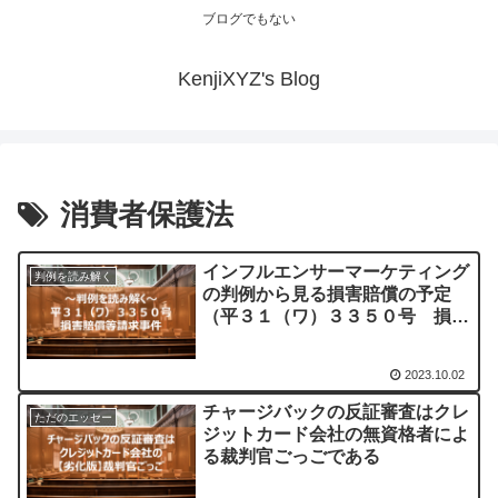
ブログでもない
KenjiXYZ's Blog
消費者保護法
インフルエンサーマーケティング
判例を読み解く
の判例から見る損害賠償の予定
（平３１（ワ）３３５０号 損害
賠償等請求事件）
2023.10.02
チャージバックの反証審査はクレ
ただのエッセー
ジットカード会社の無資格者によ
る裁判官ごっごである